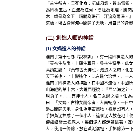
『首生盤古，垂死化身：氣成風雲，聲為雷霆
為四極五岳，血液為江河，筋脈為地理，肌肉
木，齒骨為金玉，精髓為珠石，汗流為雨澤。』
這樣，盤古從渾沌中開闢了天地，用自己的身體
(二) 創造人類的神話
(1) 女媧造人的神話
淮南子第十七卷『說林訓』，有一段四神造人的
『黃帝生陰陽，上駢生耳目，桑林生臂手，此女
高誘註說：『黃帝古天神也，始造人之時，化
天下者也，七十變造化，此言造化治世，非一人
淮南子四神造人的神話，在中國不流傳。中國所
山海經的第十六，大荒西經說：『西北海之外
周負子。……有神十人，名曰女媧之腸。化為
曰：『女媧，古神女而帝者，人面蛇身，一日中
盤古開闢天地，身化為宇宙萬物，祗是沒有人
手把黃泥捏成了一個小人，這個泥人放在地上
便繼續滲土捏泥人，每個泥人都走著跳著，互
人，使用一條籐，放在黃泥溝裡，手把籐滾一