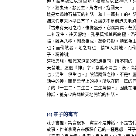
極，殺黑龍江以濟冀州，積蘆灰以止
水。
平，狡虫死，顓民生，背方州，抱圓天。……』
這是女媧煉石補天的神話，和上一篇共工的神
補天假定天地早已有了，女禍氏不是創造天地的
『古未有天地之時，惟像無形，窈窈冥冥，芒
二神混生，往天營地，孔乎莫知其所終極，滔
陽，離為八極，剛柔相成，萬物乃形。煩氣為
也；而骨骸者，地之有也。精神入其地，而骨
子、精神訓)
這種思想，和儒家道家的思想相同，所不同的
天營地』這個『神』字，意義不清楚。漢，高
也；混生，俱生也。』陰陽兩氣之神，不是神
話中的神，而是哲學上的神。所以在同一篇的
子的『一生二、二生三、三生萬物。』因此在
神話，祗有少許關於天地開始的神話。
(4) 莊子的寓言
莊子書裡，寓言很多。寓言不是神話，不是古
故事，作者拿寓言來解釋自己的一種思想。莊子