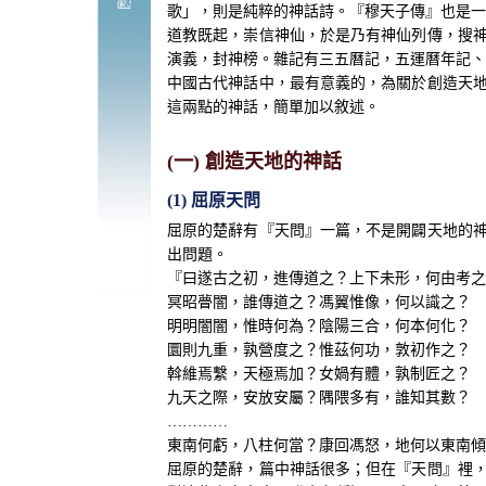
歌」，則是純粹的神話詩。『穆天子傳』也是一
道教既起，崇信神仙，於是乃有神仙列傳，搜
演義，封神榜。雜記有三五曆記，五運曆年記、
中國古代神話中，最有意義的，為關於創造天
這兩點的神話，簡單加以敘述。
(一) 創造天地的神話
(1) 屈原天問
屈原的楚辭有『天問』一篇，不是開闢天地的
出問題。
『曰遂古之初，進傳道之？上下未形，何由考之
冥昭瞢闇，誰傳道之？馮翼惟像，何以識之？
明明闇闇，惟時何為？陰陽三合，何本何化？
圜則九重，孰營度之？惟茲何功，敦初作之？
斡維焉繫，天極焉加？女媧有體，孰制匠之？
九天之際，安放安屬？隅隈多有，誰知其數？
…………
東南何虧，八柱何當？康回馮怒，地何以東南傾
屈原的楚辭，篇中神話很多；但在『天問』裡