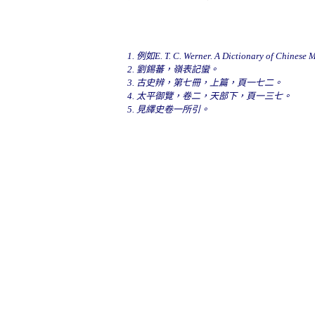
例如E. T. C. Werner. A Dictionary of Chinese 
劉錫蕃，嶺表記蠻。
古史辨，第七冊，上篇，頁一七二。
太平御覽，卷二，天部下，頁一三七。
見繹史卷一所引。