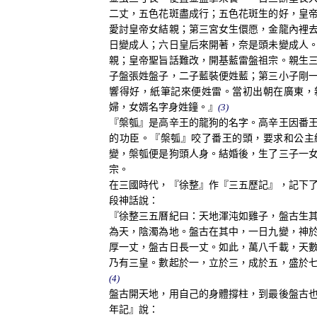
二丈，五色花斑盡成行；五色花斑生的好，皇
愛討皇帝女結親；第三宮女生儇愿，金龍內裡
日變成人；六日皇后來開著，奈是頭未變成人
親；皇帝聖旨話難改，開基藍雷盤祖宗。親生
子盤張姓盤子，二子藍裝便姓藍；第三小子剛
響得好，紙筆記來便姓雷。當初出朝在廣東，
婦，女婿名字身姓鐘。』
(3)
『槃瓠』是高辛王的龍狗的名字。高辛王因番
的功臣。『槃瓠』咬了番王的頭，要求和公主
變，槃瓠便是狗頭人身。結婚後，生了三子一
宗。
在三國時代，『徐整』作『三五歷記』，記下
段神話說：
『徐整三五曆紀曰：天地渾沌如雞子，盤古生
為天，陰濁為地。盤古在其中，一日九變，神
厚一丈，盤古日長一丈。如此，萬八千載，天
乃有三皇。數起於一，立於三，成於五，盛於
(4)
盤古開天地，用自己的身體撐柱，到最後盤古
年記』說：