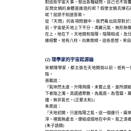
對這些宇宙大事，發出各種疑問，自己也不答
反問女媧的身體是誰造的呢？假使女媧氏煉石
呢？屈原不知道答案。
從『天問』的各項問題中，我們看出屈原對於
前，宇宙是天地上下不分，馮翼元氣，無形無
在上，地在下。天地間有陰陽，陰陽相成，及
維相繫。地有八柱，向東南傾。這些思想，來自
(2) 理學家的宇宙起源論
宋朝理學家，都主張在天地開始以前，祇有一
陰。
張載說：
『氣坱然太虛，升降飛揚，未嘗止息，是所謂
下者陰之濁。其感遇聚散，為風雨，為雪霜，
燼，無非氣也。(正蒙太和)』
朱熹說：
『天地初開，只是陰陽之氣。這一個運行，磨
滓。裡面無處去，便結成個地在中央。氣之清
(朱子語類)