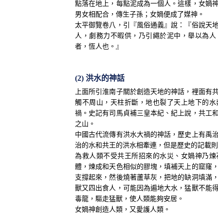
點落在地上，每點泥成為一個人。這樣，女媧
男女相配合，傳生子孫；女媧便成了媒神。
太平御覽卷八，引『風俗通義』說：『俗說天
人，劇務力不暇供，乃引繩於泥中，舉以為人
者，恆人也。』
(2) 洪水的神話
上面所引淮南子關於創造天地的神話，裡面有
觸不周山，天柱折斷，地也裂了天上地下的水
禍。史記有司馬貞補三皇本紀、紀上說，共工
之山。
中國古代流傳有洪水大禍的神話，歷史上有禹
治的水和共王的洪水相牽連，但是歷史的記載則
為救人類不受共王所招來的水災、女媧神乃煉
體，煉成和天色相似的膠塊，填補天上的窟窿
支撐起來，然後燒著蘆草灰，把地的缺洞填滿
獸又四出食人，可能因為遍地大水，猛獸不能
毒龍，驅走猛獸，使人類能夠安居。
女媧神創造人類，又愛護人類。