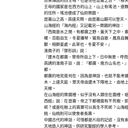
古來傳說的西王母，也是住在崑崙之丘。『穆
王母的國家是在西方的山上，山上有瑤池。道
的住所。瑤池便成了仙府樂園。
崑崙山之高，高達天際，由崑崙山巔可以登天。
山海經的『海內經』又記載另一樂園的神註：
『西南是水之閒，有都廣之野，蓋天下之中，
稷、百穀自生，冬夏播琴，鸞鳥自歌，鳳鳥自
獸，相群爰處。此草也，冬夏不安。』
淮南子的『墜形訓』說：
『建木在都廣，眾帝所自上下，日中無景，呼而
高誘的淮南子註，說：『都廣、南方山名也。
都。
都廣的地究竟何在，因為是神話，也就不能考
木，上達天庭，眾天帝由建木下降地上，由地
天梯。
在山海經的樂園裡，似乎沒有人類住在園裡，
西經』說：在崑崙，帝之下都裡面有不死樹，
呢？或是吃樹上的真實可以長生不死呢？山海
桃，仙桃則可以使食者長壽。
中國古代的神話，可惜都是片段的記述，沒有
天地造人的神話，供研究聖經的學人參考。