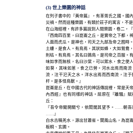
(3) 世上樂園的神話
在列子書中的『黃帝篇』，有革胥氏之國。國
災禍。然而這種樂園，有類於莊子的寓言，不是
在山海經裡，有許多篇說到人間樂園，卷二，『
『西南四百里，曰崑崙之丘，是實帝之下都，
人面而虎瓜。是神也，司天之九部及帝之囿時
土螻，是食人。有鳥焉，其狀如蜂，大如鴛鴦
則枯。有鳥焉，其名曰鶉鳥，是司帝之百服。
味如李而無核，名曰沙棠，可以禦水，食之使
如葵，其味如蔥，食之已勞。河水出焉而南流
流，注干汜天之水。洋水出焉而西南流，注于
杆。是多怪鳥獸。』
崑崙是丘，在中國古代的神話傳說裡，常是天
內西經』也有同樣的神話。屈原在『離騷』賦
丘：
『吾令帝閽開關兮，依閻閭其望予。……朝吾
……』
白水古稱羌水，源出甘蕭省。閬風山名，為崑
板桐、玄圃。