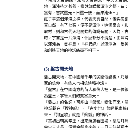
『南海之帝為儵，北海之帝為忽，中央之帝為
地，渾沌待之甚善。儵與忽謀報渾沌之德，曰
無有，嘗試鑿元。日鑿一竅，而渾沌死。』
莊子拿這個渾沌之神，代表天真自然，儵與忽
真自然，有了七竅，便不是渾沌。這個寓言，
取材，則和古代天地開始的傳說有關。因為，
時，宇宙是一片渾沌，什麼都分不清楚，由渾
以渾沌為一隻神鳥，『神異經』以渾沌為一隻
和創造天地的神話絲毫不相干。
(5) 盤古開天地
盤古開天地，在中國幾千年的民間傳說裡，乃
家的信仰，有些人也相信這種神話。
『盤古』在中國南方的苗人和傜人裡，是一位
為盤王，掌管人們的貧富壽夭。
『盤古』的名詞，可能由『槃瓠』變化而來。
神話載在『搜神記』。『古史辨』曾經把畬族
來。『狗皇歌』就是『槃瓠』的神話。
『當初出朝高辛王，出來嬉遊看田場。皇后耳
金虫三寸長，便置金盤拿來養。一日三餅望長