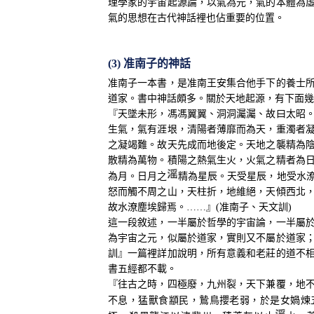
理學家的宇宙起源論，以氣為元，氣的本體為
氣的思想在古代神話裡也佔重要的位置。
(3) 准南子的神話
准南子一本書，是准南王安集合他手下的養士
道家。書中神話頗多。關於天地起源，有下面幾
『天墜未形，馮馮翼翼、洞洞灟灟、故曰太昭
生氣，氣有涯垠，清陽者薄靡而為天，重濁者
之凝竭難。故天先成而地後定。天地之襲精為
散精為萬物。積陽之熱氣生火，火氣之精者為
為月。日月之
精為星辰。天受星辰，地受水
怒而觸不周之山，天柱折，地維絕，天傾西北
故水潦塵埃歸焉。……』(准南子、天文訓)
這一段敘述，一半屬於哲學的宇宙論，一半屬
為宇宙之元，似屬於道家，實則又不屬於道家
訓』一篇裡詳加說明，所有意義和老莊的道不
書五經都不載。
『往古之時，四極廢，九州裂，天下兼覆，地
不息，猛獸食顓民，鷙鳥攖老弱，於是女媧煉